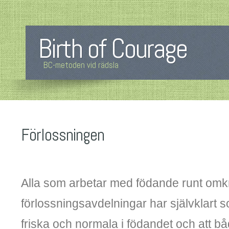
Birth of Courage
BC-metoden vid rädsla
Förlossningen
Alla som arbetar med födande runt omk
förlossningsavdelningar har självklart s
friska och normala i födandet och att 